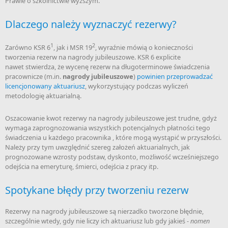
Prawie o szkolnictwie wyższym.
Dlaczego należy wyznaczyć rezerwy?
1
2
Zarówno KSR 6
, jak i MSR 19
, wyraźnie mówią o konieczności
tworzenia rezerw na nagrody jubileuszowe. KSR 6 explicite
nawet stwierdza, że wycenę rezerw na długoterminowe świadczenia
pracownicze (m.in.
nagrody jubileuszowe
)
powinien przeprowadzać
licencjonowany aktuariusz
, wykorzystujący podczas wyliczeń
metodologię aktuarialną.
Oszacowanie kwot rezerwy na nagrody jubileuszowe jest trudne, gdyż
wymaga zaprognozowania wszystkich potencjalnych płatności tego
świadczenia u każdego pracownika , które mogą wystąpić w przyszłości.
Należy przy tym uwzględnić szereg założeń aktuarialnych, jak
prognozowane wzrosty podstaw, dyskonto, możliwość wcześniejszego
odejścia na emeryturę, śmierci, odejścia z pracy itp.
Spotykane błędy przy tworzeniu rezerw
Rezerwy na nagrody jubileuszowe są nierzadko tworzone błędnie,
szczególnie wtedy, gdy nie liczy ich aktuariusz lub gdy jakieś -
nomen