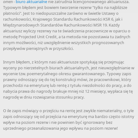
omen
-
biuro aktuarialne
nie zatrudnia licencjonowanego aktuariusza.
Typowym błędem jest bowiem tworzenie rezerw "tylko na najbliższe
płatności". Jest to niedopuszczalne zarówno w świetle Ustawy o
rachunkowości, Krajowego Standardu Rachunkowości KSR 6, jak i
Międzynarodowych Standardów Rachunkowości MSR 19. Każdy
aktuariusz wyliczy rezerwy na te świadczenia pracownicze w oparciu o
metodę Projected Unit Credit, a ta metoda nie pozostawia tu żadnych
innym możliwości, niż uwzględnienie wszystkich prognozowanych
przepływów pieniężnych w przyszłości.
Innym błędem, z którym nasi aktuariusze spotykają się przejmując
wyceny po nierzetelnych biurach aktuarialnych, jest nieuwzględnianie w
wycenie tzw. poemerytalnego okresu gwarantowanego. Typowy zapis
prawny odnoszący się do tej konstrukcji mówi, że pracownikowi, który
przechodzi na emeryturę lub rentę z tytułu niezdolności do pracy, a do
nabycia prawa do nagrody brakuje mniej niż 12 miesięcy, wypłaca się tę
nagrodę w dniu rozwiązania stosunku pracy.
O ile zapis mówiący o przejściu na rentę jest zwykle niematerialny, o tyle
zapis odnoszący się od przejścia na emeryturę ma bardzo często istotny
wpływ na poziom rezerw i nie powinien być ignorowany bez
uprzedniego przeanalizowania jego wpływu na poziom rezerw!