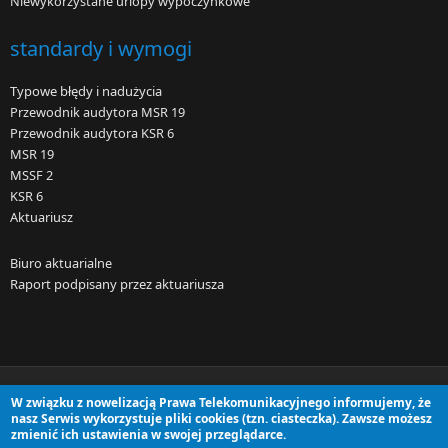
Niewykorzystane urlopy wypoczynkowe
standardy i wymogi
Typowe błędy i nadużycia
Przewodnik audytora MSR 19
Przewodnik audytora KSR 6
MSR 19
MSSF 2
KSR 6
Aktuariusz
Biuro aktuarialne
Raport podpisany przez aktuariusza
W związku z nowelizacją Prawa Telekomunikacyjnego informujemy, że
wszystkie prawa zastrzeżone © halley.pl aktuariusze sp z o.o.
nasz Serwis wykorzystuje pliki cookies (tzn. ciasteczka). Zawsze możesz
zmienić ich ustawienia w swojej przeglądarce.
centrala we
Wrocławiu
|
oddział w
Warszawie
|
adres