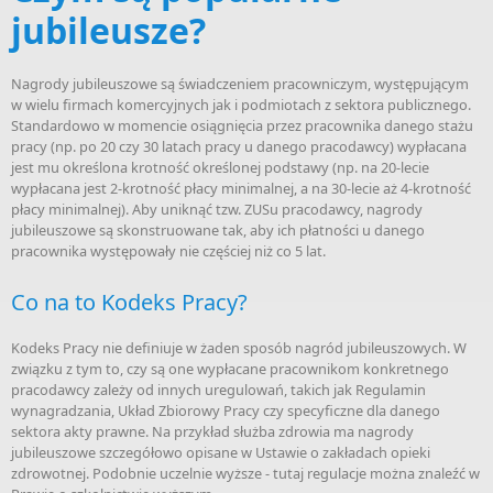
jubileusze?
Nagrody jubileuszowe są świadczeniem pracowniczym, występującym
w wielu firmach komercyjnych jak i podmiotach z sektora publicznego.
Standardowo w momencie osiągnięcia przez pracownika danego stażu
pracy (np. po 20 czy 30 latach pracy u danego pracodawcy) wypłacana
jest mu określona krotność określonej podstawy (np. na 20-lecie
wypłacana jest 2-krotność płacy minimalnej, a na 30-lecie aż 4-krotność
płacy minimalnej). Aby uniknąć tzw. ZUSu pracodawcy, nagrody
jubileuszowe są skonstruowane tak, aby ich płatności u danego
pracownika występowały nie częściej niż co 5 lat.
Co na to Kodeks Pracy?
Kodeks Pracy nie definiuje w żaden sposób nagród jubileuszowych. W
związku z tym to, czy są one wypłacane pracownikom konkretnego
pracodawcy zależy od innych uregulowań, takich jak Regulamin
wynagradzania, Układ Zbiorowy Pracy czy specyficzne dla danego
sektora akty prawne. Na przykład służba zdrowia ma nagrody
jubileuszowe szczegółowo opisane w Ustawie o zakładach opieki
zdrowotnej. Podobnie uczelnie wyższe - tutaj regulacje można znaleźć w