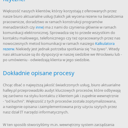
Większość naszych klientów, którzy korzystają z oferowanych przez
nasze biuro aktuarialne usług (takich jak wycena rezerw na świadczenia
pracownicze, doradztwo w ramach konstrukcji programów
menadżerskich czy
inne
) ma z nami do czynienia głównie w ramach
komunikacji elektronicznej. Sprowadza się to przede wszystkim do
kontaktu mailowego, telefonicznego czy też opracowanych przez nas
nowoczesnych metod komunikacji w ramach naszego
Kalkulatora
rezerw
. Niekiedy jest jednak potrzeba spotkania się "na żywo". Wtedy
nasi aktuariusze są do dyspozycji w naszej siedzibie we Wrocławiu lub -
po umówieniu - odwiedzają klienta w jego siedzibie.
Dokładnie opisane procesy
Chcąc dbać o najwyższą jakość świadczonych usług, biuro aktuarialne
halley.pl przeprowadziło audyt kluczowych procesów, które odbywają
się zarówno na styku kontaktu z klientem jak i zupełnie wewnętrznie
- "od kuchni". Większość z tych procesów została zoptymalizowana,
a następnie opisana i zaimplementowana przy użyciu szytych przez
nasz dział IT narzędzi informatycznych.
W ten sposób stworzyliśmy m.in. wewnętrzny system zarządzania