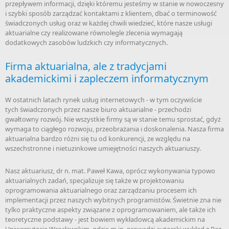
przepływem informacji, dzięki któremu jesteśmy w stanie w nowoczesny
i szybki sposób zarządzać kontaktami z klientem, dbać o terminowość
świadczonych usług oraz w każdej chwili wiedzieć, które nasze usługi
aktuarialne czy realizowane równolegle zlecenia wymagają
dodatkowych zasobów ludzkich czy informatycznych.
Firma aktuarialna, ale z tradycjami
akademickimi i zapleczem informatycznym
W ostatnich latach rynek usług internetowych - w tym oczywiście
tych świadczonych przez nasze biuro aktuarialne - przechodzi
gwałtowny rozwój. Nie wszystkie firmy są w stanie temu sprostać, gdyż
wymaga to ciągłego rozwoju, przeobrażania i doskonalenia. Nasza firma
aktuarialna bardzo różni się tu od konkurencji, ze względu na
wszechstronne i nietuzinkowe umiejętności naszych aktuariuszy.
Nasz aktuariusz, dr n. mat. Paweł Kawa, oprócz wykonywania typowo
aktuarialnych zadań, specjalizuje się także w projektowaniu
oprogramowania aktuarialnego oraz zarządzaniu procesem ich
implementacji przez naszych wybitnych programistów. Świetnie zna nie
tylko praktyczne aspekty związane z oprogramowaniem, ale także ich
teoretyczne podstawy - jest bowiem wykładowcą akademickim na