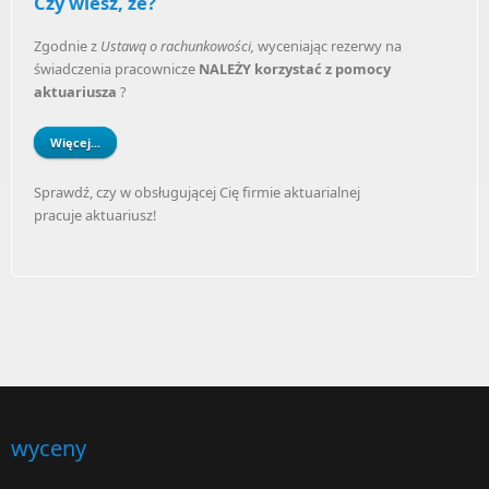
Czy wiesz, że?
Zgodnie z
Ustawą o rachunkowości,
wyceniając rezerwy na
świadczenia pracownicze
NALEŻY korzystać z pomocy
aktuariusza
?
Więcej...
Sprawdź, czy w obsługującej Cię firmie aktuarialnej
pracuje aktuariusz!
wyceny